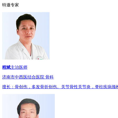
特邀专家
程斌
主治医师
济南市中西医结合医院 骨科
擅长：骨创伤，多发骨折创伤。关节骨性关节炎，脊柱疾病颈椎病