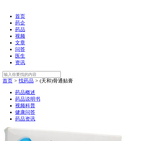
首页
药企
药品
视频
文章
问答
医生
资讯
首页
>
找药品
>
(天和)骨通贴膏
药品概述
药品说明书
视频科普
健康问答
药品资讯