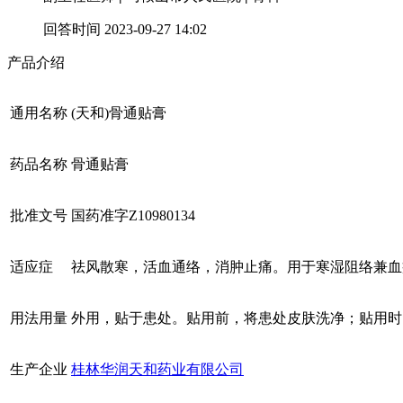
回答时间 2023-09-27 14:02
产品介绍
通用名称
(天和)骨通贴膏
药品名称
骨通贴膏
批准文号
国药准字Z10980134
适应症
祛风散寒，活血通络，消肿止痛。用于寒湿阻络兼血
用法用量
外用，贴于患处。贴用前，将患处皮肤洗净；贴用时，
生产企业
桂林华润天和药业有限公司