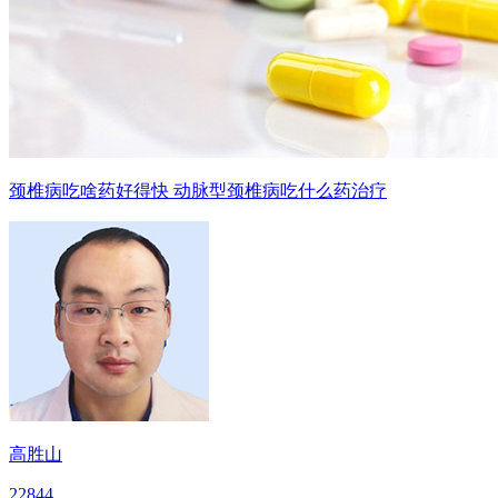
颈椎病吃啥药好得快 动脉型颈椎病吃什么药治疗
高胜山
22844