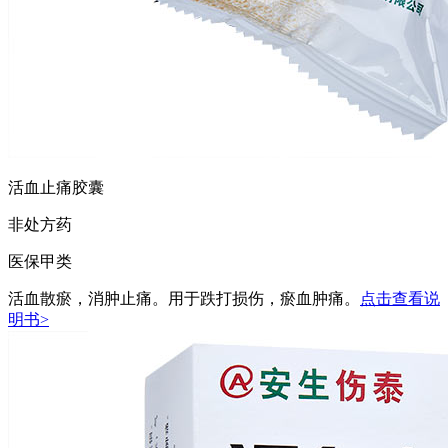
活血止痛胶囊
非处方药
医保甲类
活血散瘀，消肿止痛。用于跌打损伤，瘀血肿痛。
点击查看说
明书>