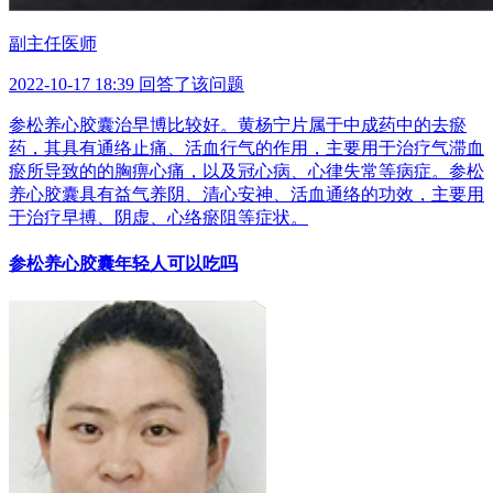
副主任医师
2022-10-17 18:39 回答了该问题
参松养心胶囊治早博比较好。黄杨宁片属于中成药中的去瘀
药，其具有通络止痛、活血行气的作用，主要用于治疗气滞血
瘀所导致的的胸痹心痛，以及冠心病、心律失常等病症。参松
养心胶囊具有益气养阴、清心安神、活血通络的功效，主要用
于治疗早搏、阴虚、心络瘀阻等症状。
参松养心胶囊年轻人可以吃吗