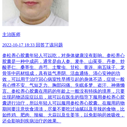
主治医师
2022-10-17 18:33 回答了该问题
参松养心胶囊年轻人可以吃，对身体健康没有影响。参松养心
胶囊是一种中成药，通常是由人参、麦冬、山茱萸、丹参、炒
酸枣仁、桑寄生、赤芍、土鳖虫、甘松、黄连、南五味子、龙
骨等中药材组成，具有益气养阴、活血通络、清心安神的功
效，可以用于治疗冠心病室性早搏引起的身体不适，症状一般
有心悸不安、气短乏力、胸部闷痛、失眠多梦、盗汗、神倦懒
言。参松养心胶囊在用药的年龄上一般没有特殊的境界，只要
出现药物适应症以后，就可以在医生的指导下服用参松养心胶
囊进行治疗，所以年轻人可以服用参松养心胶囊。在服用药物
期间要注意饮食清淡，尽量不要吃过油腻以及辛辣的食物，比
如炸鸡、肥肉、辣椒、大蒜以及生姜等，以免影响药效吸收，
还会影响到疾病治疗的效果。