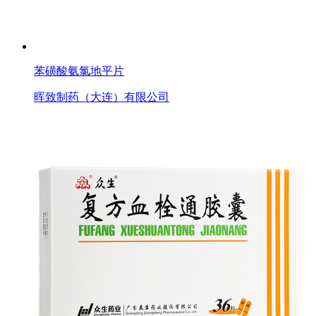
苯磺酸氨氯地平片
晖致制药（大连）有限公司