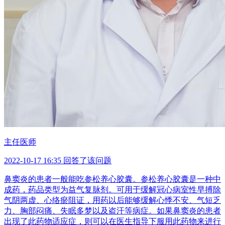
主任医师
2022-10-17 16:35 回答了该问题
鼻窦炎的患者一般能吃参松养心胶囊。参松养心胶囊是一种中
成药，药品类型为益气复脉剂。可用于缓解冠心病室性早搏除
气阴两虚、心络瘀阻证，用药以后能够缓解心悸不安、气短乏
力、胸部闷痛、失眠多梦以及盗汗等病症。如果鼻窦炎的患者
出现了此药物适应症，则可以在医生指导下服用此药物来进行