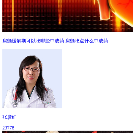
房颤缓解期可以吃哪些中成药 房颤吃点什么中成药
张彦红
23778