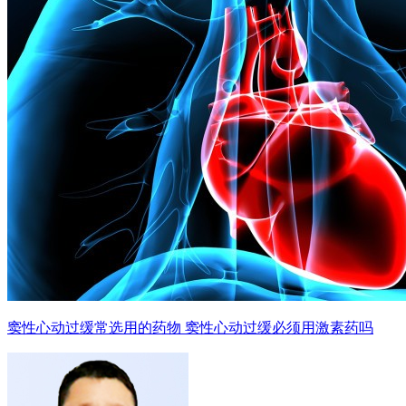
窦性心动过缓常选用的药物 窦性心动过缓必须用激素药吗