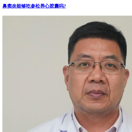
鼻窦炎能够吃参松养心胶囊吗?