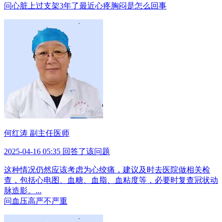
问
心脏上过支架3年了最近心疼胸闷是怎么回事
何红涛 副主任医师
2025-04-16 05:35 回答了该问题
这种情况仍然应该考虑为心绞痛，建议及时去医院做相关检
查，包括心电图、血糖、血脂、血粘度等，必要时复查冠状动
脉造影。...
问
血压高严不严重