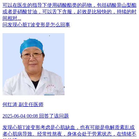
可以在医生的指导下使用硝酸酯类的药物，包括硝酸异山梨酯
或者是硝酸甘油，可以舌下含服，起效是比较快的，持续的时
间相对...
问
发现心脏T波变形是怎么回事
何红涛 副主任医师
2025-06-04 00:08 回答了该问题
发现心脏T波变形考虑是心肌缺血，也有可能是电解质紊乱或
者心肌病导致。经常性熬夜，身体会处于劳累状态，在情绪不