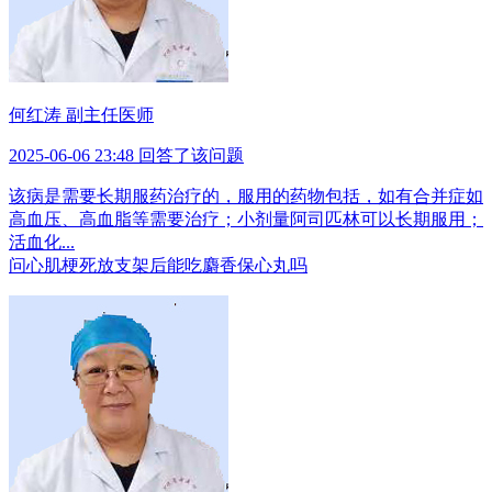
何红涛 副主任医师
2025-06-06 23:48 回答了该问题
该病是需要长期服药治疗的，服用的药物包括，如有合并症如
高血压、高血脂等需要治疗；小剂量阿司匹林可以长期服用；
活血化...
问
心肌梗死放支架后能吃麝香保心丸吗