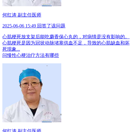
何红涛 副主任医师
2025-06-06 15:49 回答了该问题
心肌梗死放支架后能吃麝香保心丸的，对病情是没有影响的。
心肌梗死是因为冠状动脉堵塞供血不足，导致的心肌缺血和坏
死现象...
问
慢性心梗治疗方法有哪些
何红涛 副主任医师