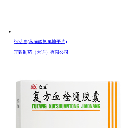
络活喜(苯磺酸氨氯地平片)
晖致制药（大连）有限公司