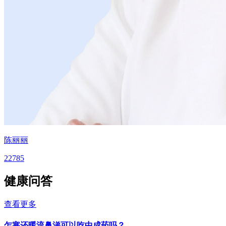
陈丽丽
22785
健康问答
查看更多
乍寒还暖流鼻涕可以吃中成药吗？