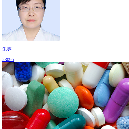
朱笋
23095