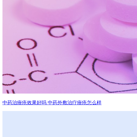
中药治痤疮效果好吗 中药外敷治疗痤疮怎么样