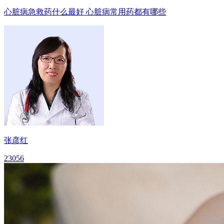
心脏病急救药什么最好 心脏病常用药都有哪些
张彦红
23056