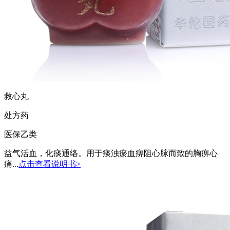
救心丸
处方药
医保乙类
益气活血，化痰通络。用于痰浊瘀血痹阻心脉而致的胸痹心
痛...
点击查看说明书>