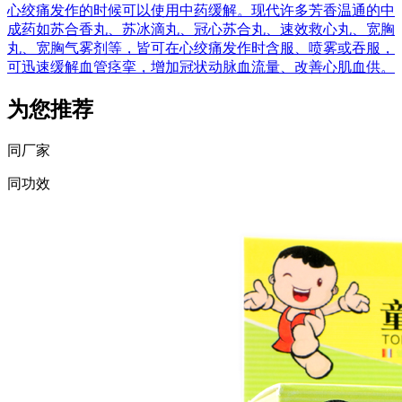
心绞痛发作的时候可以使用中药缓解。现代许多芳香温通的中
成药如苏合香丸、苏冰滴丸、冠心苏合丸、速效救心丸、宽胸
丸、宽胸气雾剂等，皆可在心绞痛发作时含服、喷雾或吞服，
可迅速缓解血管痉挛，增加冠状动脉血流量、改善心肌血供。
为您推荐
同厂家
同功效