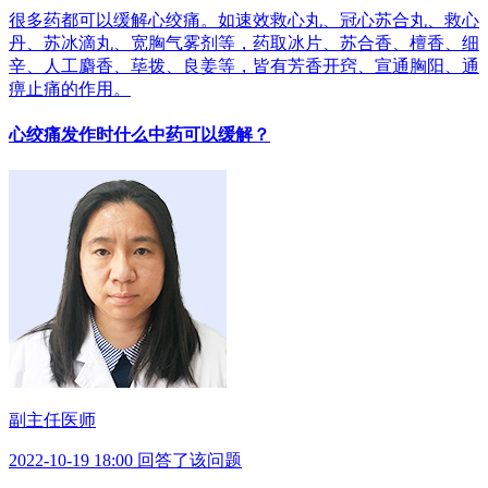
很多药都可以缓解心绞痛。如速效救心丸、冠心苏合丸、救心
丹、苏冰滴丸、宽胸气雾剂等，药取冰片、苏合香、檀香、细
辛、人工麝香、荜拨、良姜等，皆有芳香开窍、宣通胸阳、通
痹止痛的作用。
心绞痛发作时什么中药可以缓解？
副主任医师
2022-10-19 18:00 回答了该问题