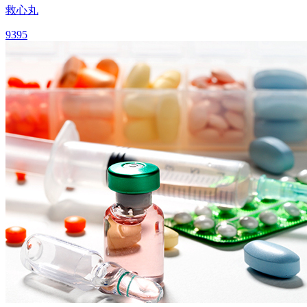
救心丸
9395