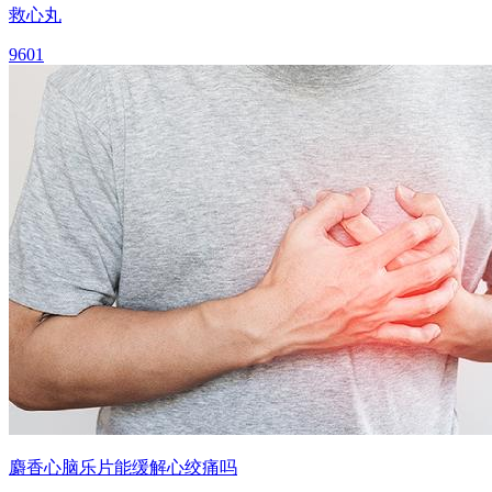
救心丸
9601
麝香心脑乐片能缓解心绞痛吗