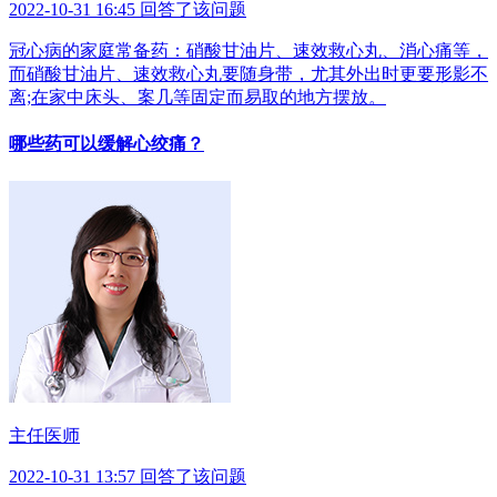
2022-10-31 16:45 回答了该问题
冠心病的家庭常备药：硝酸甘油片、速效救心丸、消心痛等，
而硝酸甘油片、速效救心丸要随身带，尤其外出时更要形影不
离;在家中床头、案几等固定而易取的地方摆放。
哪些药可以缓解心绞痛？
主任医师
2022-10-31 13:57 回答了该问题