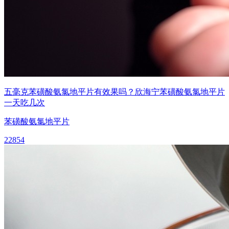
五毫克苯磺酸氨氯地平片有效果吗？欣海宁苯磺酸氨氯地平片
一天吃几次
苯磺酸氨氯地平片
22854