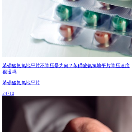
苯磺酸氨氯地平片不降压是为何？苯磺酸氨氯地平片降压速度
很慢吗
苯磺酸氨氯地平片
24710