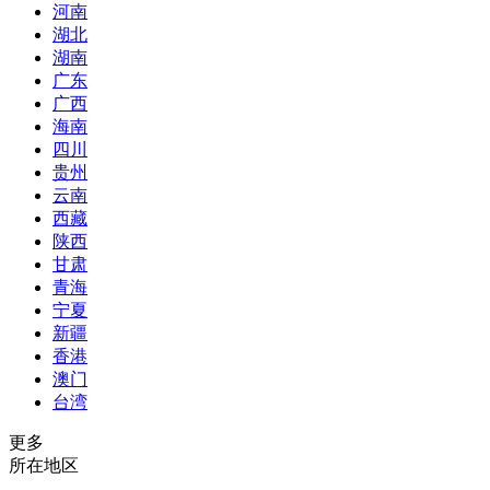
河南
湖北
湖南
广东
广西
海南
四川
贵州
云南
西藏
陕西
甘肃
青海
宁夏
新疆
香港
澳门
台湾
更多
所在地区