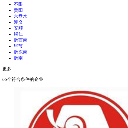
不限
贵阳
六盘水
遵义
安顺
铜仁
黔西南
毕节
黔东南
黔南
更多
66
个符合条件的企业