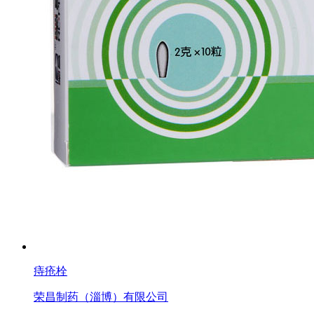
痔疮栓
荣昌制药（淄博）有限公司