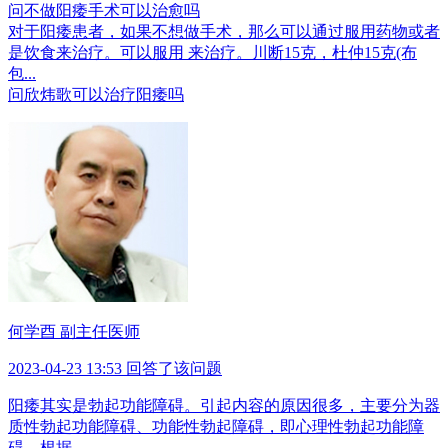
问
不做阳痿手术可以治愈吗
对于阳痿患者，如果不想做手术，那么可以通过服用药物或者
是饮食来治疗。可以服用 来治疗。川断15克，杜仲15克(布
包...
问
欣炜歌可以治疗阳痿吗
何学酉 副主任医师
2023-04-23 13:53 回答了该问题
阳痿其实是勃起功能障碍。引起内容的原因很多，主要分为器
质性勃起功能障碍、功能性勃起障碍，即心理性勃起功能障
碍。根据...