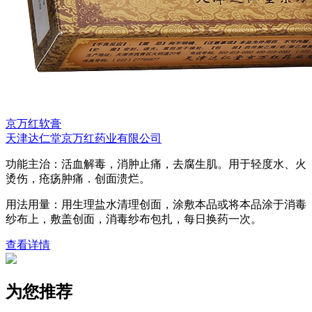
京万红软膏
天津达仁堂京万红药业有限公司
功能主治：活血解毒，消肿止痛，去腐生肌。用于轻度水、火
烫伤，疮疡肿痛．创面溃烂。
用法用量：用生理盐水清理创面，涂敷本品或将本品涂于消毒
纱布上，敷盖创面，消毒纱布包扎，每日换药一次。
查看详情
为您推荐