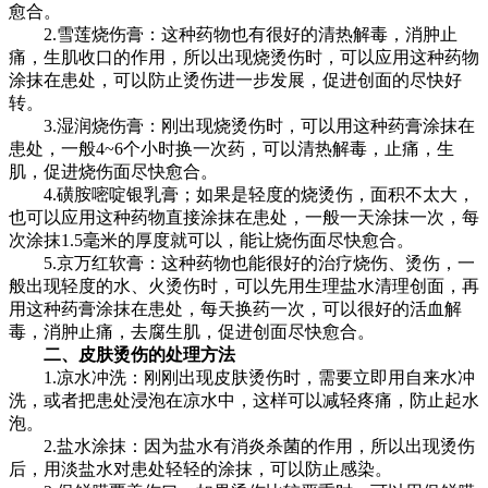
愈合。
2.雪莲烧伤膏：这种药物也有很好的清热解毒，消肿止
痛，生肌收口的作用，所以出现烧烫伤时，可以应用这种药物
涂抹在患处，可以防止烫伤进一步发展，促进创面的尽快好
转。
3.湿润烧伤膏：刚出现烧烫伤时，可以用这种药膏涂抹在
患处，一般4~6个小时换一次药，可以清热解毒，止痛，生
肌，促进烧伤面尽快愈合。
4.磺胺嘧啶银乳膏；如果是轻度的烧烫伤，面积不太大，
也可以应用这种药物直接涂抹在患处，一般一天涂抹一次，每
次涂抹1.5毫米的厚度就可以，能让烧伤面尽快愈合。
5.京万红软膏：这种药物也能很好的治疗烧伤、烫伤，一
般出现轻度的水、火烫伤时，可以先用生理盐水清理创面，再
用这种药膏涂抹在患处，每天换药一次，可以很好的活血解
毒，消肿止痛，去腐生肌，促进创面尽快愈合。
二、皮肤烫伤的处理方法
1.凉水冲洗：刚刚出现皮肤烫伤时，需要立即用自来水冲
洗，或者把患处浸泡在凉水中，这样可以减轻疼痛，防止起水
泡。
2.盐水涂抹：因为盐水有消炎杀菌的作用，所以出现烫伤
后，用淡盐水对患处轻轻的涂抹，可以防止感染。