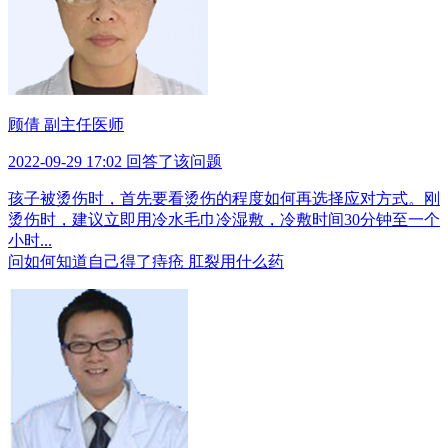
顾倩 副主任医师
2022-09-29 17:02 回答了该问题
孩子被烫伤时，首先要看烫伤的程度如何再选择应对方式。刚
烫伤时，建议立即用冷水毛巾冷湿敷，冷敷时间30分钟至一个
小时...
问
如何知道自己得了痔疮 肛裂用什么药