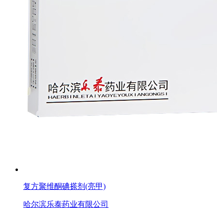
复方聚维酮碘搽剂(亮甲)
哈尔滨乐泰药业有限公司