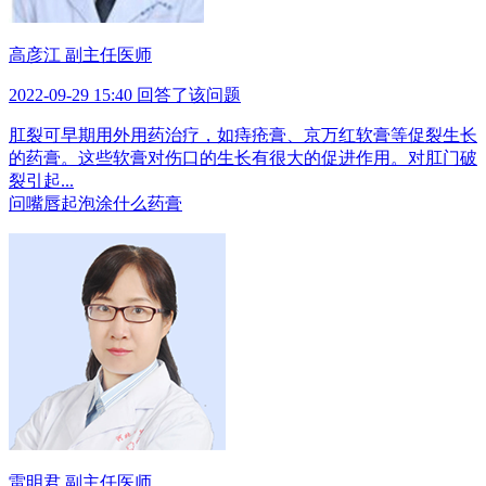
高彦江 副主任医师
2022-09-29 15:40 回答了该问题
肛裂可早期用外用药治疗，如痔疮膏、京万红软膏等促裂生长
的药膏。这些软膏对伤口的生长有很大的促进作用。对肛门破
裂引起...
问
嘴唇起泡涂什么药膏
雷明君 副主任医师