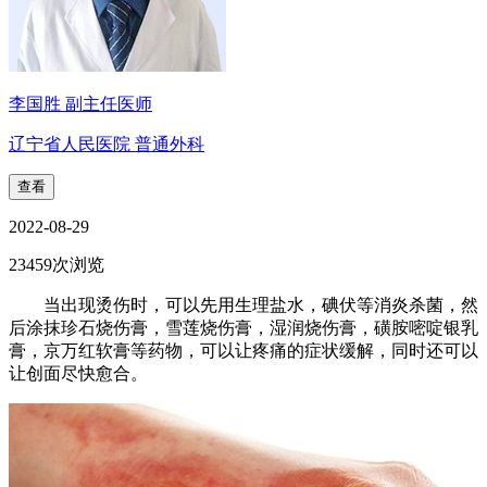
李国胜 副主任医师
辽宁省人民医院 普通外科
查看
2022-08-29
23459次浏览
当出现烫伤时，可以先用生理盐水，碘伏等消炎杀菌，然
后涂抹珍石烧伤膏，雪莲烧伤膏，湿润烧伤膏，磺胺嘧啶银乳
膏，京万红软膏等药物，可以让疼痛的症状缓解，同时还可以
让创面尽快愈合。