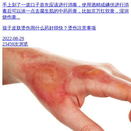
手上划了一道口子首先应该进行消毒，使用酒精或碘伏进行消
毒后可以涂一点去腐生肌的中药药膏，比如京万红软膏，湿润
烧伤膏...
孩子皮肤烫伤用什么药好得快？烫伤注意事项
2022-08-29
23459次浏览