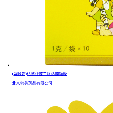
(妈咪爱)枯草杆菌二联活菌颗粒
北京韩美药品有限公司