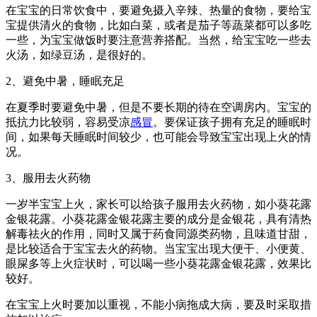
在宝宝的日常饮食中，要避免摄入辛辣、热量的食物，要给宝
宝提供清火的食物，比如白菜，或者是茄子等蔬菜都可以多吃
一些，为宝宝做饭时要注意营养搭配。当然，给宝宝吃一些去
火汤，如绿豆汤，是很好的。
2、避免中暑，睡眠充足
在夏季时要避免中暑，但是不要长期的待在空调房内。宝宝的
抵抗力比较弱，容易受凉
感冒
。要保证孩子拥有充足的睡眠时
间，如果每天睡眠时间较少，也可能会导致宝宝出现上火的情
况。
3、服用去火药物
一岁半宝宝上火，家长可以给孩子服用去火药物，如小葵花露
金银花露。小葵花露金银花露主要的成分是金银花，具有清热
解毒祛火的作用，同时又属于药食同源类药物，且味道甘甜，
是比较适合于宝宝去火的药物。当宝宝出现大便干、小便黄、
眼屎多等上火症状时，可以喝一些小葵花露金银花露，效果比
较好。
在宝宝上火时要加以重视，不能小病拖成大病，要及时采取措