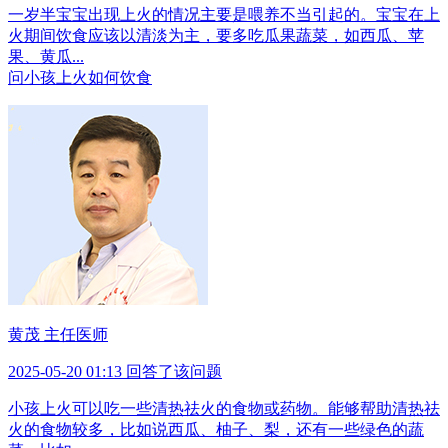
一岁半宝宝出现上火的情况主要是喂养不当引起的。宝宝在上
火期间饮食应该以清淡为主，要多吃瓜果蔬菜，如西瓜、苹
果、黄瓜...
问
小孩上火如何饮食
黄茂 主任医师
2025-05-20 01:13 回答了该问题
小孩上火可以吃一些清热祛火的食物或药物。能够帮助清热祛
火的食物较多，比如说西瓜、柚子、梨，还有一些绿色的蔬